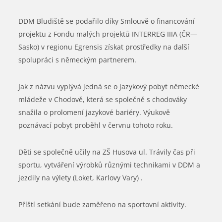
DDM Bludiště se podařilo díky Smlouvě o financování
projektu z Fondu malých projektů INTERREG IIIA (ČR—
Sasko) v regionu Egrensis získat prostředky na další
spolupráci s německým partnerem.
Jak z názvu vyplývá jedná se o jazykový pobyt německé
mládeže v Chodově, která se společně s chodováky
snažila o prolomení jazykové bariéry. Výukově
poznávací pobyt proběhl v červnu tohoto roku.
Děti se společně učily na ZŠ Husova ul. Trávily čas při
sportu, vytváření výrobků různými technikami v DDM a
jezdily na výlety (Loket, Karlovy Vary) .
Příští setkání bude zaměřeno na sportovní aktivity.