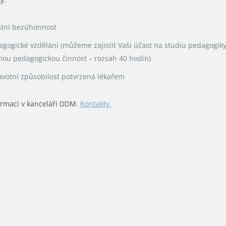
stní bezúhonnost
agogické vzdělání (můžeme zajistit Vaši účast na studiu pedagogiky
mou pedagogickou činnost – rozsah 40 hodin)
avotní způsobilost potvrzená lékařem
ormací v kanceláři DDM.
Kontakty.