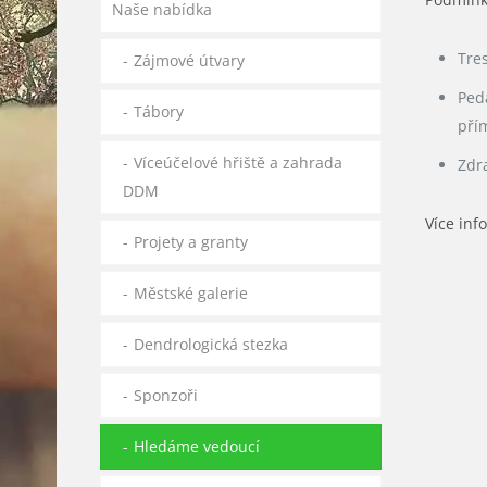
Naše nabídka
Tre
Zájmové útvary
Ped
Tábory
pří
Víceúčelové hřiště a zahrada
Zdr
DDM
Více inf
Projety a granty
Městské galerie
Dendrologická stezka
Sponzoři
Hledáme vedoucí