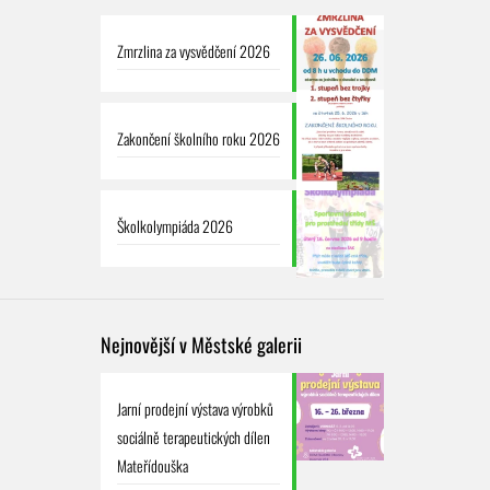
Zmrzlina za vysvědčení 2026
Zakončení školního roku 2026
Školkolympiáda 2026
Nejnovější v Městské galerii
Jarní prodejní výstava výrobků
sociálně terapeutických dílen
Mateřídouška