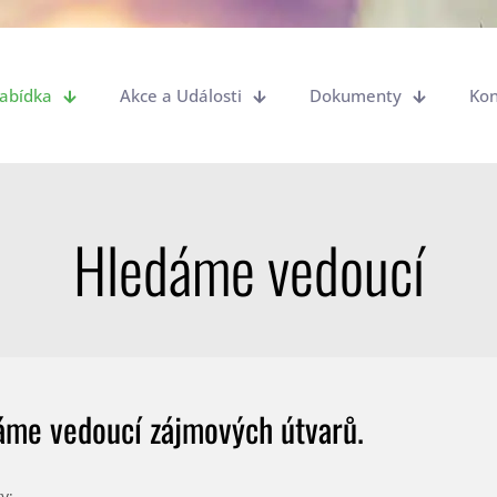
abídka
Akce a Události
Dokumenty
Kon
Hledáme vedoucí
áme vedoucí zájmových útvarů.
y: