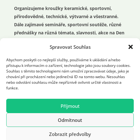
Organizujeme kroužky keramické, sportovní,
přírodovědné, technické, výtvarné a všestranné.
Dále zajímavé semináře, sportovní soutěže, různé
přednášky na různá témata, slavnosti, akce na Den
dětí nebo průvody.
Spravovat Souhlas
O prázdninách příměstské a pobytové tábory a
Abychom poskytli co nejlepší služby, používáme k ukládání a/nebo
přístupu k informacím o zařízení, technologie jako jsou soubory cookies.
mnoho dalších činností pro celou rodinu a mládež.
Souhlas s těmito technologiemi nám umožní zpracovávat údaje, jako je
chování při procházení nebo jedinečná ID na tomto webu. Nesouhlas
nebo odvolání souhlasu může nepříznivě ovlivnit určité vlastnosti a
funkce.
Příjmout
Realizace: 2021 © ddmchodov.cz. All Rights
Odmítnout
Reserved | Vyrobil:
Designrepublic.cz
Zobrazit předvolby