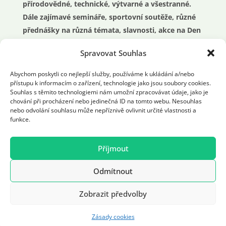
přírodovědné, technické, výtvarné a všestranné.
Dále zajímavé semináře, sportovní soutěže, různé
přednášky na různá témata, slavnosti, akce na Den
dětí nebo průvody.
Spravovat Souhlas
O prázdninách příměstské a pobytové tábory a
Abychom poskytli co nejlepší služby, používáme k ukládání a/nebo
přístupu k informacím o zařízení, technologie jako jsou soubory cookies.
mnoho dalších činností pro celou rodinu a mládež.
Souhlas s těmito technologiemi nám umožní zpracovávat údaje, jako je
chování při procházení nebo jedinečná ID na tomto webu. Nesouhlas
nebo odvolání souhlasu může nepříznivě ovlivnit určité vlastnosti a
funkce.
Příjmout
Realizace: 2021 © ddmchodov.cz. All Rights
Odmítnout
Reserved | Vyrobil:
Designrepublic.cz
Zobrazit předvolby
Zásady cookies