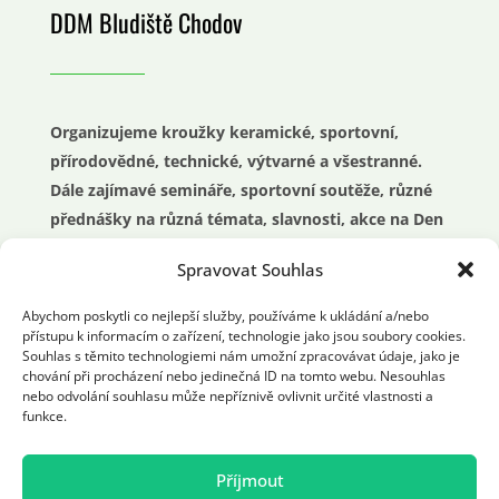
DDM Bludiště Chodov
Organizujeme kroužky keramické, sportovní,
přírodovědné, technické, výtvarné a všestranné.
Dále zajímavé semináře, sportovní soutěže, různé
přednášky na různá témata, slavnosti, akce na Den
dětí nebo průvody.
Spravovat Souhlas
O prázdninách příměstské a pobytové tábory a
Abychom poskytli co nejlepší služby, používáme k ukládání a/nebo
přístupu k informacím o zařízení, technologie jako jsou soubory cookies.
mnoho dalších činností pro celou rodinu a mládež.
Souhlas s těmito technologiemi nám umožní zpracovávat údaje, jako je
chování při procházení nebo jedinečná ID na tomto webu. Nesouhlas
nebo odvolání souhlasu může nepříznivě ovlivnit určité vlastnosti a
funkce.
Příjmout