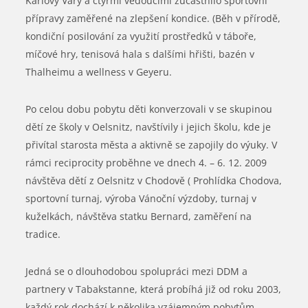
Karlovy Vary a čtyřmi vedoucími zúčastnilo sportovní
přípravy zaměřené na zlepšení kondice. (Běh v přírodě,
kondiční posilování za využití prostředků v táboře,
míčové hry, tenisová hala s dalšími hřišti, bazén v
Thalheimu a wellness v Geyeru.
Po celou dobu pobytu děti konverzovali v se skupinou
dětí ze školy v Oelsnitz, navštívily i jejich školu, kde je
přivítal starosta města a aktivně se zapojily do výuky. V
rámci reciprocity proběhne ve dnech 4. – 6. 12. 2009
návštěva dětí z Oelsnitz v Chodově ( Prohlídka Chodova,
sportovní turnaj, výroba Vánoční výzdoby, turnaj v
kuželkách, návštěva statku Bernard, zaměření na
tradice.
Jedná se o dlouhodobou spolupráci mezi DDM a
partnery v Tabakstanne, která probíhá již od roku 2003,
každý rok dochází k několika vzájemným pobytům