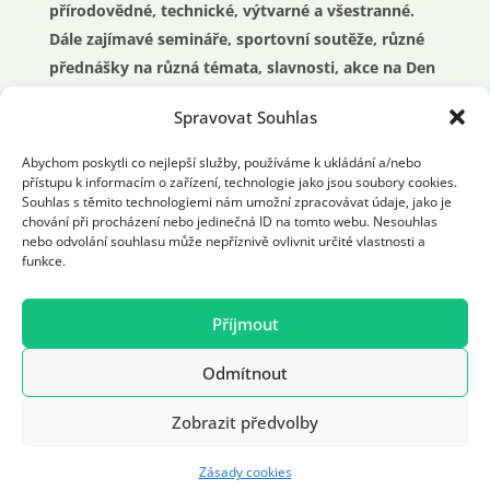
přírodovědné, technické, výtvarné a všestranné.
Dále zajímavé semináře, sportovní soutěže, různé
přednášky na různá témata, slavnosti, akce na Den
dětí nebo průvody.
Spravovat Souhlas
O prázdninách příměstské a pobytové tábory a
Abychom poskytli co nejlepší služby, používáme k ukládání a/nebo
přístupu k informacím o zařízení, technologie jako jsou soubory cookies.
mnoho dalších činností pro celou rodinu a mládež.
Souhlas s těmito technologiemi nám umožní zpracovávat údaje, jako je
chování při procházení nebo jedinečná ID na tomto webu. Nesouhlas
nebo odvolání souhlasu může nepříznivě ovlivnit určité vlastnosti a
funkce.
Příjmout
Realizace: 2021 © ddmchodov.cz. All Rights
Odmítnout
Reserved | Vyrobil:
Designrepublic.cz
Zobrazit předvolby
Zásady cookies