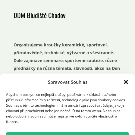
DDM Bludiště Chodov
Organizujeme kroužky keramické, sportovní,
přírodovědné, technické, výtvarné a všestranné.
Dále zajímavé semináře, sportovní soutěže, různé
přednášky na různá témata, slavnosti, akce na Den
dětí nebo průvody.
Spravovat Souhlas
O prázdninách příměstské a pobytové tábory a
Abychom poskytli co nejlepší služby, používáme k ukládání a/nebo
mnoho dalších činností pro celou rodinu a mládež.
přístupu k informacím o zařízení, technologie jako jsou soubory cookies.
Souhlas s těmito technologiemi nám umožní zpracovávat údaje, jako je
chování při procházení nebo jedinečná ID na tomto webu. Nesouhlas
nebo odvolání souhlasu může nepříznivě ovlivnit určité vlastnosti a
funkce.