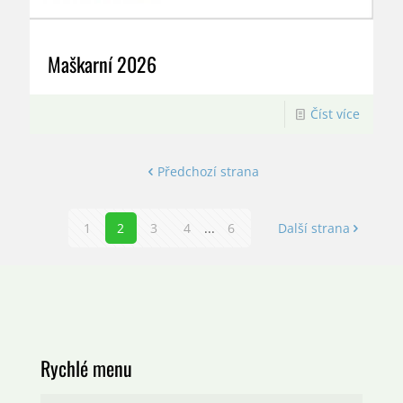
Maškarní 2026
Číst více
Předchozí strana
1
2
3
4
...
6
Další strana
Rychlé menu